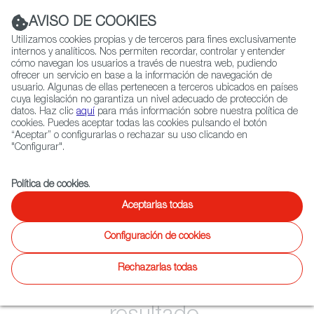
Navigation link
Navigation link
LinkedIn
Instag
t
|
(+34) 913 497 100 |
AVISO DE COOKIES
Utilizamos cookies propias y de terceros para fines exclusivamente
internos y analíticos. Nos permiten recordar, controlar y entender
cómo navegan los usuarios a través de nuestra web, pudiendo
ofrecer un servicio en base a la información de navegación de
Selecciona
QUIÉNES SOMOS
RED EXTERIOR
usuario. Algunas de ellas pertenecen a terceros ubicados en países
idioma
cuya legislación no garantiza un nivel adecuado de protección de
datos. Haz clic
aquí
para más información sobre nuestra política de
cookies. Puedes aceptar todas las cookies pulsando el botón
“Aceptar” o configurarlas o rechazar su uso clicando en
Ficción
Entretenimiento
Documental
Animación
Videojuegos
X
"Configurar".
Animación
Política de cookies
.
Animación
Twitter
Inst
Aceptarlas todas
Focus
Catálogo
Actualidad
Últimos
WIP
Inicio
Agenda
Configuración de cookies
on
estrenos
Rechazarlas todas
No se ha encontrado ningún