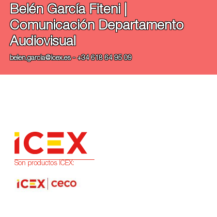
Belén García Fiteni |
Comunicación Departamento
Audiovisual
belen.garcia@icex.es - +34 618 64 95 09
Son productos ICEX: