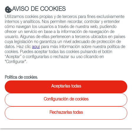
Navigation link
Navigation link
LinkedIn
Instag
t
|
(+34) 913 497 100 |
AVISO DE COOKIES
Utilizamos cookies propias y de terceros para fines exclusivamente
internos y analíticos. Nos permiten recordar, controlar y entender
cómo navegan los usuarios a través de nuestra web, pudiendo
ofrecer un servicio en base a la información de navegación de
Selecciona
QUIÉNES SOMOS
RED EXTERIOR
usuario. Algunas de ellas pertenecen a terceros ubicados en países
idioma
cuya legislación no garantiza un nivel adecuado de protección de
datos. Haz clic
aquí
para más información sobre nuestra política de
cookies. Puedes aceptar todas las cookies pulsando el botón
“Aceptar” o configurarlas o rechazar su uso clicando en
Ficción
Entretenimiento
Documental
Animación
Videojuegos
X
"Configurar".
Contacto
Contacto
Política de cookies
.
Aceptarlas todas
Configuración de cookies
Rechazarlas todas