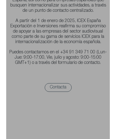
España, así como para empresas españolas que
busquen internacionalizar sus actividades, a través
de un punto de contacto centralizado.
A partir del 1 de enero de 2025, ICEX España
Exportación e Inversiones reafirma su compromiso
de apoyar a las empresas del sector audiovisual
como parte de su gama de servicios ICEX para la
internacionalización de la economía española.
Puedes contactarnos en el +34 91 349 71 00 (Lun-
Jue: 9:00-17:00, Vie, julio y agosto: 9:00-15:00
GMT+1) o a través del formulario de contacto.
Contacta