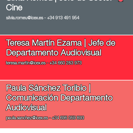
Cine
silvia.romeu@icex.es - +34 913 491 954
Teresa Martín Ezama | Jefe de
Departamento Audiovisual
teresa.martin@icex.es - +34 660 283 973
Paula Sánchez Toribio |
Comunicación Departamento
Audiovisual
paula.sanchez@icex.es - +34 695 059 893