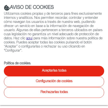
Navigation link
Navigation link
LinkedIn
Instag
t
|
(+34) 913 497 100 |
AVISO DE COOKIES
Utilizamos cookies propias y de terceros para fines exclusivamente
internos y analíticos. Nos permiten recordar, controlar y entender
cómo navegan los usuarios a través de nuestra web, pudiendo
ofrecer un servicio en base a la información de navegación de
Selecciona
QUIÉNES SOMOS
RED EXTERIOR
usuario. Algunas de ellas pertenecen a terceros ubicados en países
idioma
cuya legislación no garantiza un nivel adecuado de protección de
datos. Haz clic
aquí
para más información sobre nuestra política de
cookies. Puedes aceptar todas las cookies pulsando el botón
“Aceptar” o configurarlas o rechazar su uso clicando en
Ficción
Entretenimiento
Documental
Animación
Videojuegos
X
"Configurar".
Contact
Contacto
Política de cookies
.
Soy empresa
Soy empresa española
extranjera
Aceptarlas todas
Configuración de cookies
Rechazarlas todas