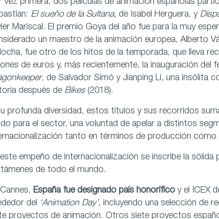
 vez primera, dos películas de animación españolas partic
bastian:
El sueño de la Sultana,
de Isabel Herguera, y
Dispa
ier Mariscal. El premio Goya del año fue para la muy esp
nsiderado un maestro de la animación europea, Alberto 
ocha, fue otro de los hitos de la temporada, que lleva 
lones de euros y, más recientemente, la inauguración del f
agonkeeper
, de Salvador Simó y Jianping Li, una insólita 
storia después de
Bikes
(2018).
u profunda diversidad, estos títulos y sus recorridos su
ido para el sector, una voluntad de apelar a distintos seg
ernacionalización tanto en términos de producción como 
este empeño de internacionalización se inscribe la sólida 
rtámenes de todo el mundo.
 Cannes,
España fue designado
país honorífico
y el ICEX d
ededor del
‘Animation Day’
, incluyendo una selección de r
te proyectos de animación. Otros siete proyectos español