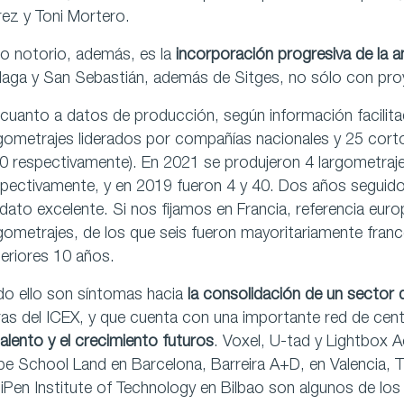
ez y Toni Mortero.
o notorio, además, es la
incorporación progresiva de la 
aga y San Sebastián, además de Sitges, no sólo con proy
cuanto a datos de producción, según información facilita
gometrajes liderados por compañías nacionales y 25 corto
0 respectivamente). En 2021 se produjeron 4 largometraj
pectivamente, y en 2019 fueron 4 y 40. Dos años seguid
dato excelente. Si nos fijamos en Francia, referencia eur
gometrajes, de los que seis fueron mayoritariamente fran
eriores 10 años.
do ello son síntomas hacia
la consolidación de un sector
ras del ICEX, y que cuenta con una importante red de cent
talento y el crecimiento futuros
. Voxel, U-tad y Lightbox A
e School Land en Barcelona, Barreira A+D, en Valencia, 
iPen Institute of Technology en Bilbao son algunos de l