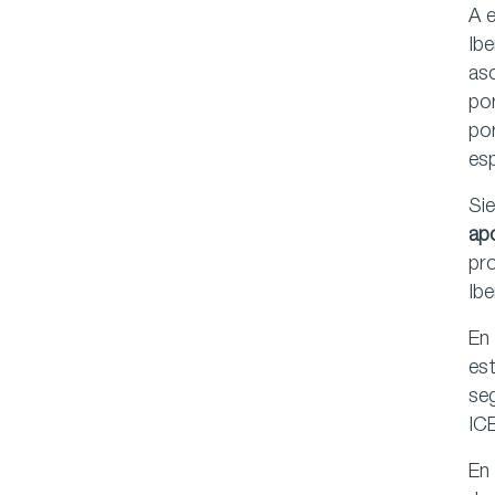
A e
Ibe
asc
po
por
es
Sie
apo
pro
Ibe
En
est
seg
IC
En 