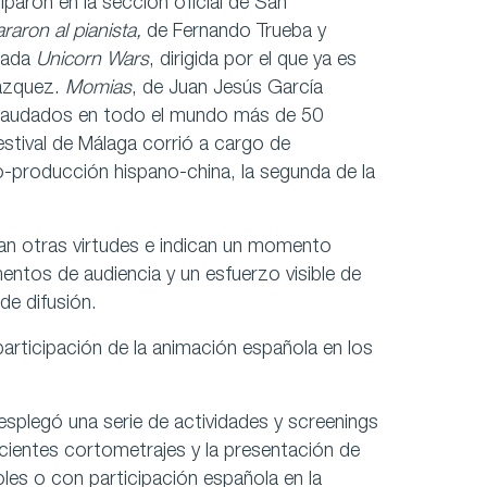
iparon en la sección oficial de San
raron al pianista,
de Fernando Trueba y
erada
Unicorn Wars
, dirigida por el que ya es
Vázquez.
Momias
, de Juan Jesús García
recaudados en todo el mundo más de 50
estival de Málaga corrió a cargo de
co-producción hispano-china, la segunda de la
man otras virtudes e indican un momento
mentos de audiencia y un esfuerzo visible de
de difusión.
participación de la animación española en los
esplegó una serie de actividades y screenings
ecientes cortometrajes y la presentación de
es o con participación española en la