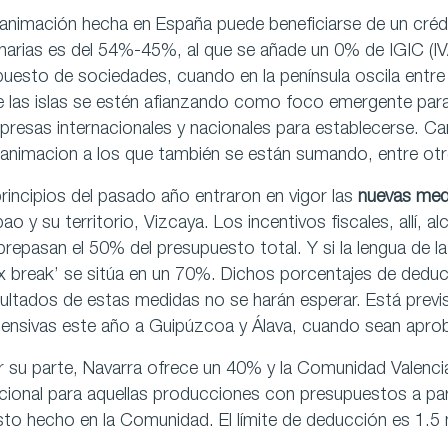
animación hecha en España puede beneficiarse de un crédit
arias es del 54%-45%, al que se añade un 0% de IGIC (IVA
uesto de sociedades, cuando en la península oscila entre
 las islas se estén afianzando como foco emergente para
resas internacionales y nacionales para establecerse. Ca
animacion a los que también se están sumando, entre otro
rincipios del pasado año entraron en vigor las
nuevas med
bao y su territorio, Vizcaya. Los incentivos fiscales, allí
repasan el 50% del presupuesto total. Y si la lengua de la
x break’ se sitúa en un 70%. Dichos porcentajes de dedu
ultados de estas medidas no se harán esperar. Está previ
ensivas este año a Guipúzcoa y Álava, cuando sean aprob
r su parte, Navarra ofrece un 40% y la Comunidad Valenc
cional para aquellas producciones con presupuestos a par
to hecho en la Comunidad. El límite de deducción es 1.5 