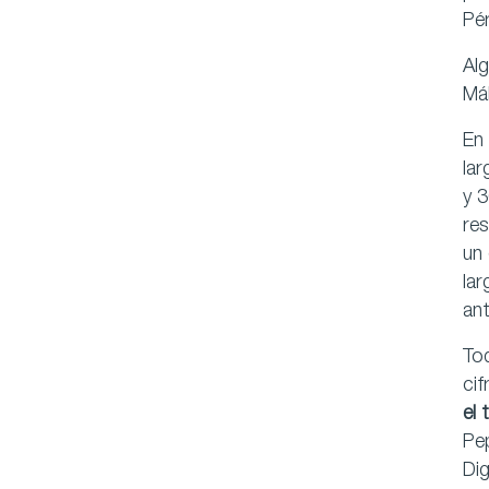
Pér
Alg
Mál
En 
lar
y 3
res
un 
lar
ant
To
cif
el 
Pep
Dig