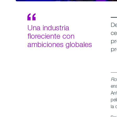
De
Una industria
ce
floreciente con
pr
ambiciones globales
pr
Ro
ens
Ant
pel
la 