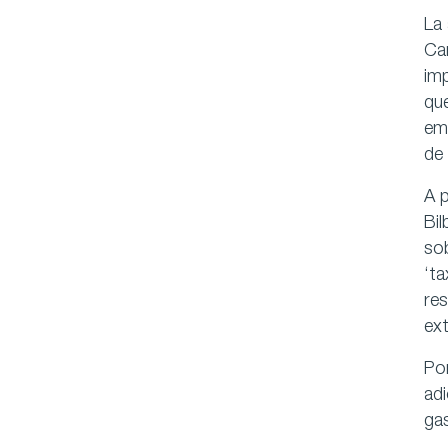
La 
Can
imp
que
emp
de 
A p
Bil
sob
‘ta
res
ext
Po
adi
gas