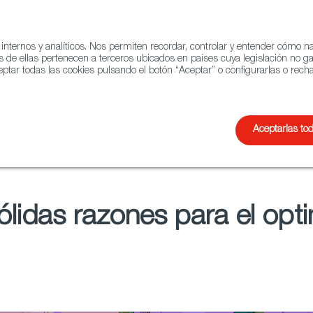
 internos y analíticos. Nos permiten recordar, controlar y entender cómo 
QUIÉNES SOMOS
RED 
s de ellas pertenecen a terceros ubicados en países cuya legislación no g
ptar todas las cookies pulsando el botón “Aceptar” o configurarlas o recha
o
Documental
Animación
Aceptarlas to
ólidas razones para el opt