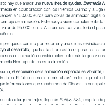
sto hay que añadir una
nueva línea de ayudas
,
Ibermedia N
rmedia en colaboración con los Premios Quirino y la Liga
ienden a 150.000 euros para obras de animación digital o 
rcentaje de animación. Este apoyo viene complementado 
 valor de 95.000 euros. A la primera convocatoria el pa
pañoles.
mpre queda camino por recorrer y una de las reivindicacio
yo al desarrollo
, que hasta ahora está equiparado a las p
cesos en animación considerablemente más largos y costo
rmedia Next apunta en esta dirección.
 suma,
el escenario de la animación española es vibrante
, 
imables. El futuro inmediato cristalizará en los siguientes
ún informaciones que recabamos de Diboos, la principal o
EX.
cuanto a largometrajes, llegarán
Buffalo Kids
, respaldada