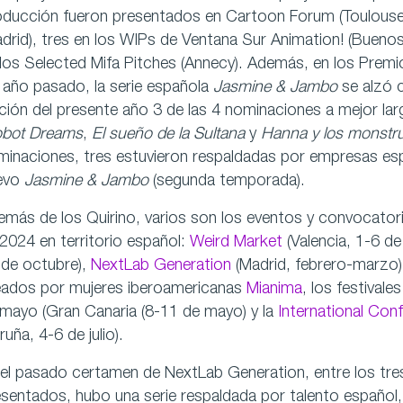
oducción fueron presentados en Cartoon Forum (Toulouse)
drid), tres en los WIPs de Ventana Sur Animation! (Buenos
los Selected Mifa Pitches (Annecy). Además, en los Premi
 año pasado, la serie española
Jasmine & Jambo
se alzó c
ción del presente año 3 de las 4 nominaciones a mejor l
bot Dreams
,
El sueño de la Sultana
y
Hanna y los monstr
minaciones, tres estuvieron respaldadas por empresas es
evo
Jasmine & Jambo
(segunda temporada).
más de los Quirino, varios son los eventos y convocatori
2024 en territorio español:
Weird Market
(Valencia, 1-6 de
 de octubre),
NextLab Generation
(Madrid, febrero-marzo)
eados por mujeres iberoamericanas
Mianima
, los festivale
mayo (Gran Canaria (8-11 de mayo) y la
International Con
uña, 4-6 de julio).
el pasado certamen de NextLab Generation, entre los tre
sentados, hubo una serie respaldada por talento español