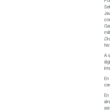
Por
Se
Jav
co
Gal
mil
Dr
hi
A s
álg
int
En 
ce
En
alr
sie