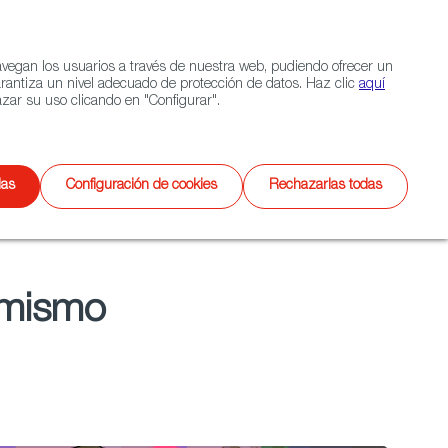
Navigation link
Navigation link
LinkedIn
Instagram
twitter
|
(+34) 913 497 100 |
navegan los usuarios a través de nuestra web, pudiendo ofrecer un
Selecciona
EXTERIOR
CONTACTO
Buscar
arantiza un nivel adecuado de protección de datos. Haz clic
aquí
idioma
zar su uso clicando en "Configurar".
Videojuegos
XR
das
Configuración de cookies
Rechazarlas todas
imismo