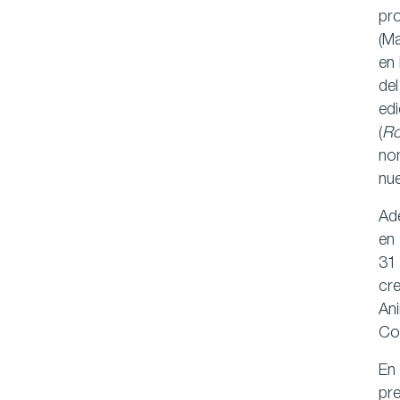
pr
(Ma
en 
del
edi
(
Ro
no
nu
Ade
en 
31
cr
Ani
Cor
En 
pre