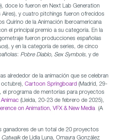
, doce lo fueron en Next Lab Generation
 Aires), y cuatro pitchings fueron ofrecidos
os Quirino de la Animación Iberoamericana
on el principal premio a su categoría. En la
argometraje fueron producciones españolas
uos
), y en la categoría de series, de cinco
pañolas:
Pobre Diablo,
Sex Symbols
, y de
as alrededor de la animación que se celebran
 octubre),
Cartoon Springboard
(Madrid, 29-
, el programa de mentorías para proyectos
s
Animac
(Lleida, 20-23 de febrero de 2025),
ference on Animation, VFX & New Media
(A
s ganadores de un total de 20 proyectos
,
Catwalk
de Lidia Luna, Omayra González