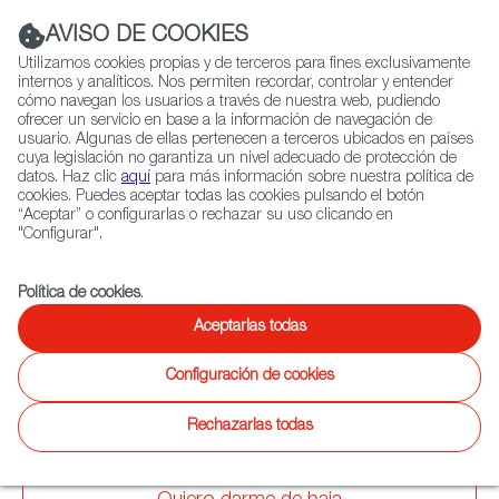
Navigation link
Navigation link
LinkedIn
Instag
t
|
(+34) 913 497 100 |
AVISO DE COOKIES
Utilizamos cookies propias y de terceros para fines exclusivamente
internos y analíticos. Nos permiten recordar, controlar y entender
cómo navegan los usuarios a través de nuestra web, pudiendo
ofrecer un servicio en base a la información de navegación de
Selecciona
QUIÉNES SOMOS
RED EXTERIOR
usuario. Algunas de ellas pertenecen a terceros ubicados en países
idioma
cuya legislación no garantiza un nivel adecuado de protección de
datos. Haz clic
aquí
para más información sobre nuestra política de
cookies. Puedes aceptar todas las cookies pulsando el botón
“Aceptar” o configurarlas o rechazar su uso clicando en
Ficción
Entretenimiento
Documental
Animación
Videojuegos
X
"Configurar".
Rellena los siguientes campos para darte de baja:
Política de cookies
.
Aceptarlas todas
Configuración de cookies
Rechazarlas todas