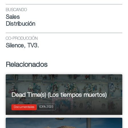
BUSCANDO
Sales
Distribución
CO-PRODUCCIÓN
Silence, TV3.
Relacionados
Dead Time(s) (Los tiempos muertos)
2025
IDFA 2025
Documentary
Documentales