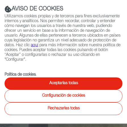
Navigation link
Navigation link
LinkedIn
Instag
t
|
(+34) 913 497 100 |
AVISO DE COOKIES
Utilizamos cookies propias y de terceros para fines exclusivamente
internos y analíticos. Nos permiten recordar, controlar y entender
cómo navegan los usuarios a través de nuestra web, pudiendo
ofrecer un servicio en base a la información de navegación de
Selecciona
QUIÉNES SOMOS
RED EXTERIOR
usuario. Algunas de ellas pertenecen a terceros ubicados en países
idioma
cuya legislación no garantiza un nivel adecuado de protección de
datos. Haz clic
aquí
para más información sobre nuestra política de
cookies. Puedes aceptar todas las cookies pulsando el botón
“Aceptar” o configurarlas o rechazar su uso clicando en
Ficción
Entretenimiento
Documental
Animación
Videojuegos
X
"Configurar".
Política de cookies
.
The Dutchbat
Aceptarlas todas
Configuración de cookies
Retrato de vida de un grupo de cascos azules
holandeses que cargan con la culpa de no haber
Rechazarlas todas
podido evitar el genocidio de Srebrenica, la mayor
masacre en Europa desde la Segunda Guerra Mundial.