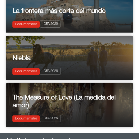
La frontera más corta del mundo
2025
IDFA 2025
Documentary
Documentales
Niebla
2025
IDFA 2025
Documentary
Documentales
The Measure of Love (La medida del
amor)
2025
IDFA 2025
Documentary
Documentales