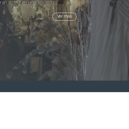
ran actriz en una sociedad
l de simples espectadores. El
Ver más
trando que nunca es tarde