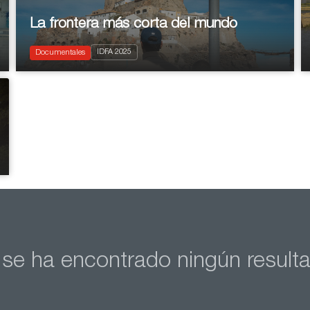
La frontera más corta del mundo
2025
IDFA 2025
Documentary
Documentales
se ha encontrado ningún result