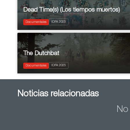
Dead Time(s) (Los tiempos muertos)
2025
IDFA 2025
Documentary
Documentales
The Dutchbat
2025
IDFA 2025
Documentary
Documentales
Noticias relacionadas
No 