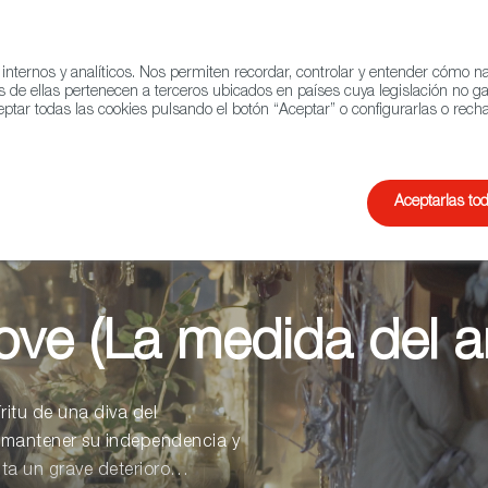
 internos y analíticos. Nos permiten recordar, controlar y entender cómo 
QUIÉNES SOMOS
RED 
s de ellas pertenecen a terceros ubicados en países cuya legislación no g
ptar todas las cookies pulsando el botón “Aceptar” o configurarlas o recha
o
Documental
Animación
Aceptarlas to
ove (La medida del 
ritu de una diva del
 mantener su independencia y
ta un grave deterioro