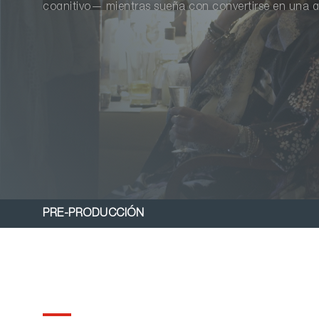
cognitivo— mientras sueña con convertirse en una g
que a menudo relega a las personas mayores al pape
destino pone en su camino a otros mayores, demos
para reinventarse y vivir de verdad.
PRE-PRODUCCIÓN