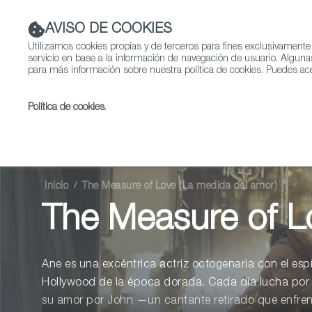
AVISO DE COOKIES
Utilizamos cookies propias y de terceros para fines exclusivamente
servicio en base a la información de navegación de usuario. Alguna
para más información sobre nuestra política de cookies. Puedes ace
Política de cookies
.
Ficción
Entretenimient
Inicio
The Measure of Love (La medida del amor)
The Measure of L
Ane es una excéntrica actriz octogenaria con el espí
Hollywood de la época dorada. Cada día lucha por
su amor por John —un cantante retirado que enfren