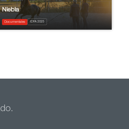
Niebla
2025
IDFA 2025
Documentary
Documentales
ado.