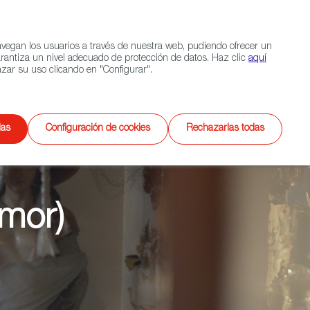
Navigation link
Navigation link
LinkedIn
Instagram
twitter
|
(+34) 913 497 100 |
navegan los usuarios a través de nuestra web, pudiendo ofrecer un
Selecciona
EXTERIOR
CONTACTO
Buscar
arantiza un nivel adecuado de protección de datos. Haz clic
aquí
idioma
zar su uso clicando en "Configurar".
Videojuegos
XR
das
Configuración de cookies
Rechazarlas todas
amor)