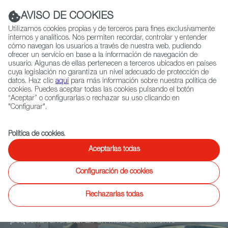
Navigation link
Navigation link
LinkedIn
Instag
t
|
(+34) 913 497 100 |
AVISO DE COOKIES
Utilizamos cookies propias y de terceros para fines exclusivamente
internos y analíticos. Nos permiten recordar, controlar y entender
cómo navegan los usuarios a través de nuestra web, pudiendo
ofrecer un servicio en base a la información de navegación de
Selecciona
QUIÉNES SOMOS
RED EXTERIOR
usuario. Algunas de ellas pertenecen a terceros ubicados en países
idioma
cuya legislación no garantiza un nivel adecuado de protección de
datos. Haz clic
aquí
para más información sobre nuestra política de
cookies. Puedes aceptar todas las cookies pulsando el botón
“Aceptar” o configurarlas o rechazar su uso clicando en
Ficción
Entretenimiento
Documental
Animación
Videojuegos
X
"Configurar".
Política de cookies
.
Dead Time(s) (Los
Aceptarlas todas
tiempos muertos)
Configuración de cookies
Rechazarlas todas
Tres hermanos luchan por mantener a flote su
pequeña funeraria. En un mundo altamente