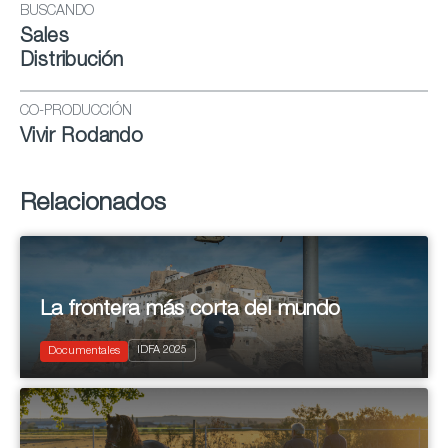
BUSCANDO
Sales
Distribución
CO-PRODUCCIÓN
Vivir Rodando
Relacionados
La frontera más corta del mundo
2025
IDFA 2025
Documentary
Documentales