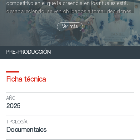
competitivo en el que la creencia en los rituales está
desapareciendo, se ven obligados a tomar decisiones
drásticas en un intento por modernizarse.
Ver más
PRE-PRODUCCIÓN
Ficha técnica
AÑO
2025
TIPOLOGÍA
Documentales