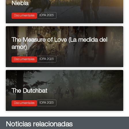
Niebla
2025
IDFA 2025
Documentary
Documentales
The Measure of Love (La medida del
amor)
2025
IDFA 2025
Documentary
Documentales
The Dutchbat
2025
IDFA 2025
Documentary
Documentales
Noticias relacionadas