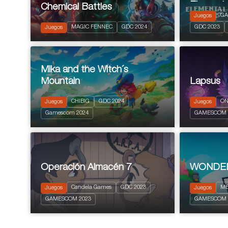
Elementa
Chemical Battles
GA
Juegos
2023
2024
PEGI 12
MAGIC FENNEC
GDC 2024
GDC 2023
Juegos
Turn based 
Mika and the Witch´s
Mountain
Lapsus
CHIBIG
GDC 2024
ON
Juegos
Juegos
2024
PEGI 3
2023
PEGI 
Gamescom 2024
GAMESCOM 
Acción y aventuras
Puzzle Plat
Operación Almacén 7
WONDE
Candela Games
GDC 2023
ME
Juegos
Juegos
2023
PEGI 3
2023
PEGI 
GAMESCOM 2023
GAMESCOM 
Mistery
Strategy