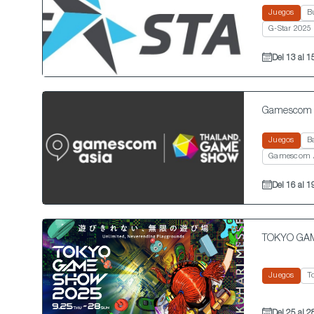
Juegos
B
G-Star 2025
Del 13 al 
Gamescom 
Juegos
B
Gamescom A
Del 16 al 1
TOKYO GA
Juegos
T
Del 25 al 