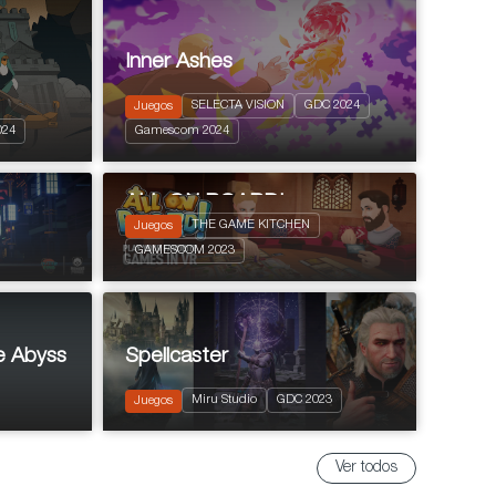
Inner Ashes
SELECTA VISION
GDC 2024
Juegos
2024
PEGI 7
024
Gamescom 2024
ALL ON BOARD!
THE GAME KITCHEN
Juegos
2023
GAMESCOM 2023
Board Games
e Abyss
Spellcaster
2023
Miru Studio
GDC 2023
Acción y aventuras
Juegos
Ver todos