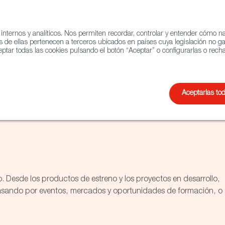
 internos y analíticos. Nos permiten recordar, controlar y entender cómo 
QUIÉNES SOMOS
RED 
s de ellas pertenecen a terceros ubicados en países cuya legislación no g
ptar todas las cookies pulsando el botón “Aceptar” o configurarlas o recha
o
Documental
Animación
Aceptarlas to
to. Desde los productos de estreno y los proyectos en desarrollo,
 pasando por eventos, mercados y oportunidades de formación, o