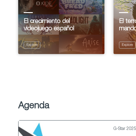
El crecimiento del
El ter
videojuego español
mand
Explore
Explore
Agenda
G-Star 202