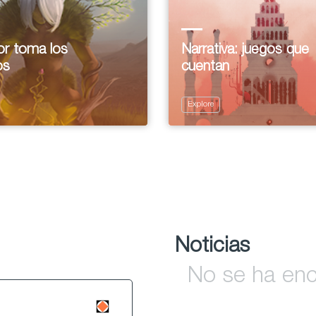
ror toma los
Narrativa: juegos que
os
cuentan
Explore
Noticias
No se ha enc
5