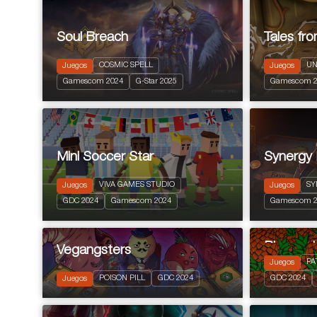
Soul Breach
Tales fr
COSMIC SPELL
UN
Juegos
Juegos
2023
PEGI 12
2025
PEGI 
Gamescom 2024
G-Star 2025
Gamescom 2
Free to Play RPG
Puzzle Plat
Mini Soccer Star
Synergy
VIVA GAMES STUDIO
SY
Juegos
Juegos
2024
PEGI 7
2024
PEGI 
GDC 2024
Gamescom 2024
Gamescom 2
Sports
Turn based 
Pineappl
Vegangsters
PA
Juegos
2024
PEGI 
2024
PEGI 3
POISON PILL
GDC 2024
GDC 2024
Juegos
Acción y av