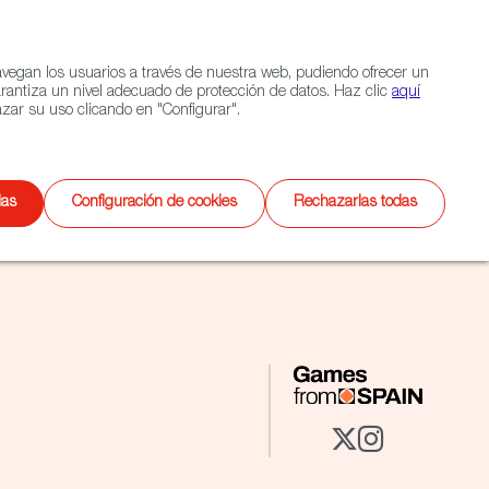
Navigation link
Navigation link
LinkedIn
Instagram
twitter
|
(+34) 913 497 100 |
navegan los usuarios a través de nuestra web, pudiendo ofrecer un
Selecciona
EXTERIOR
CONTACTO
Buscar
arantiza un nivel adecuado de protección de datos. Haz clic
aquí
idioma
zar su uso clicando en "Configurar".
Videojuegos
XR
das
Configuración de cookies
Rechazarlas todas
Twitter
Instagra