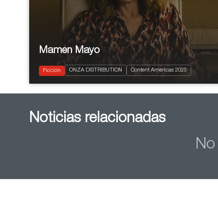
Mamen Mayo
2024
8x30'
ONZA DISTRIBUTION
Content Americas 2025
Comedia
Ficción
Noticias relacionadas
No 