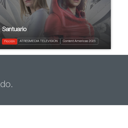
Santuario
2024
8 x 50’
Thriller
ATRESMEDIA TELEVISION
Content Americas 2025
Drama
Ficción
ado.