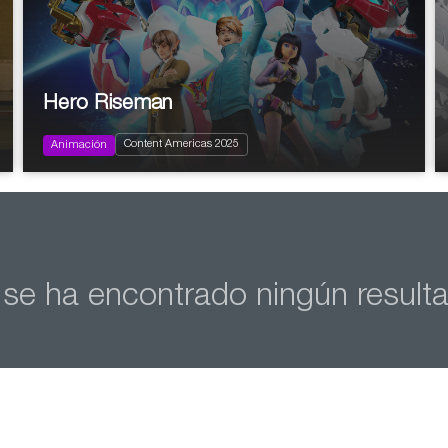
Hero Riseman
2024
78x11’ (26x11’ + 26x11’ + 26x11’)
Family
Content Americas 2025
Infantil y Juvenil
Animación
se ha encontrado ningún result