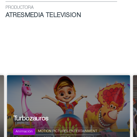
PRODUCTORA
ATRESMEDIA TELEVISION
Turbozauros
MOTION PICTURES ENTERTAINMENT
Animación
2024
156 x 7'
FamilyKids