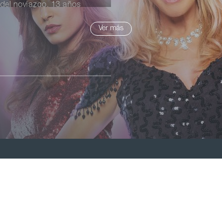
 del noviazgo. 13 años
instalarse en Marbella y llevar
Ver más
seducir a Oliver, el hijo de