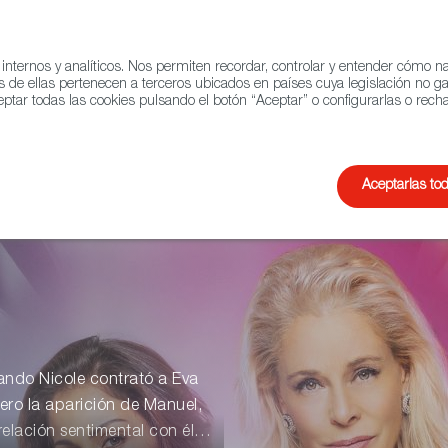
 internos y analíticos. Nos permiten recordar, controlar y entender cómo 
QUIÉNES SOMOS
RED 
s de ellas pertenecen a terceros ubicados en países cuya legislación no g
ptar todas las cookies pulsando el botón “Aceptar” o configurarlas o recha
o
Documental
Animación
Aceptarlas to
uando Nicole contrató a Eva
ero la aparición de Manuel,
elación sentimental con él