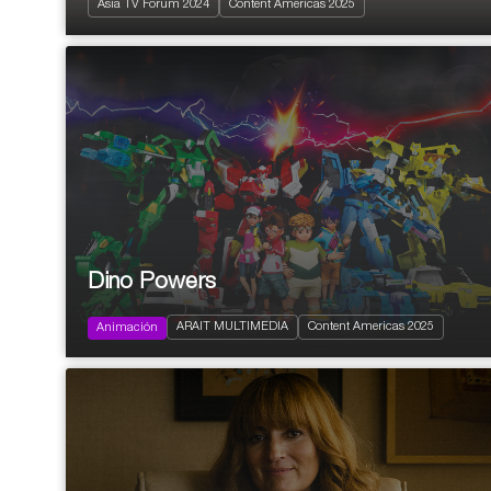
Asia TV Forum 2024
Content Americas 2025
Drama
Dino Powers
2024
116x11’ (26x11’ + 32x11’ + 26x11’ +
Family
32x15')
ARAIT MULTIMEDIA
Content Americas 2025
Infantil y Juvenil
Animación