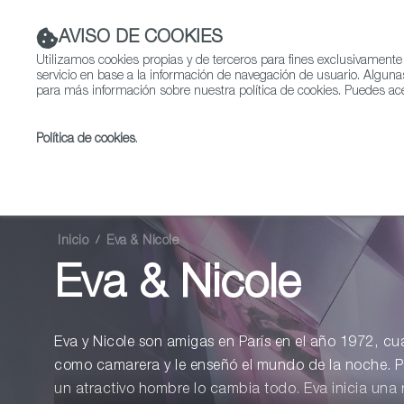
AVISO DE COOKIES
Utilizamos cookies propias y de terceros para fines exclusivamente
servicio en base a la información de navegación de usuario. Alguna
para más información sobre nuestra política de cookies. Puedes ace
Política de cookies
.
Ficción
Entretenimient
Inicio
Eva & Nicole
Eva & Nicole
Eva y Nicole son amigas en París en el año 1972, c
como camarera y le enseñó el mundo de la noche. P
un atractivo hombre lo cambia todo. Eva inicia una r