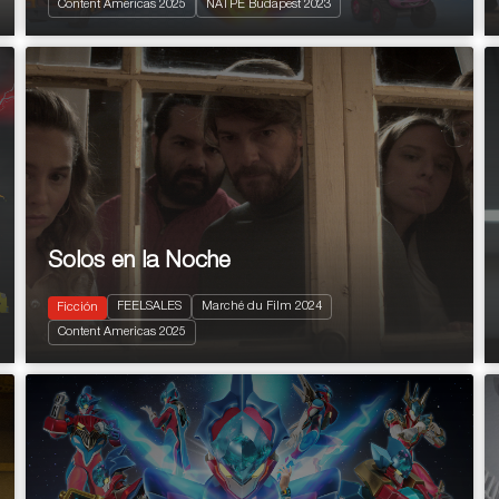
Content Americas 2025
NATPE Budapest 2023
Comedia
Solos en la Noche
FEELSALES
Marché du Film 2024
Ficción
2024
85'
Content Americas 2025
Drama