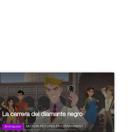
La carrera del diamante negro
La carrera del diamante negro
MOTION PICTURES ENTERTAINMENT
Animación
2024
156 x 7'
+ 7 years