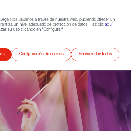
Navigation link
Navigation link
LinkedIn
Instagram
twitter
|
(+34) 913 497 100 |
navegan los usuarios a través de nuestra web, pudiendo ofrecer un
Selecciona
EXTERIOR
CONTACTO
Buscar
arantiza un nivel adecuado de protección de datos. Haz clic
aquí
idioma
zar su uso clicando en "Configurar".
Videojuegos
XR
das
Configuración de cookies
Rechazarlas todas