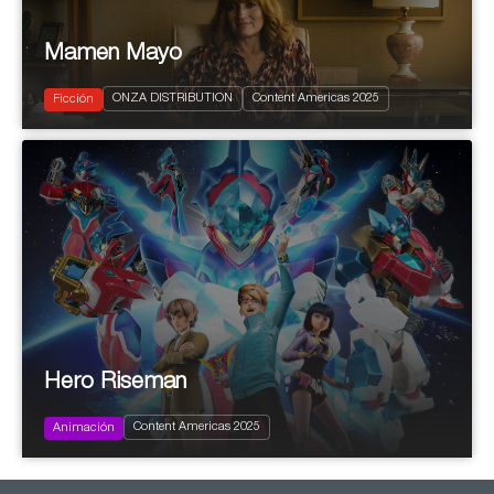
Mamen Mayo
2024
8x30'
ONZA DISTRIBUTION
Content Americas 2025
Comedia
Ficción
Hero Riseman
2024
78x11’ (26x11’ + 26x11’ + 26x11’)
Family
Content Americas 2025
Infantil y Juvenil
Animación