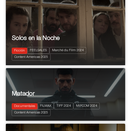
Solos en la Noche
FEELSALES
Marché du Film 2024
Ficción
2024
85'
Content Americas 2025
Drama
Matador
FILMAX
TIFF 2024
MIPCOM 2024
Documentales
2024
95'
Content Americas 2025
Sports