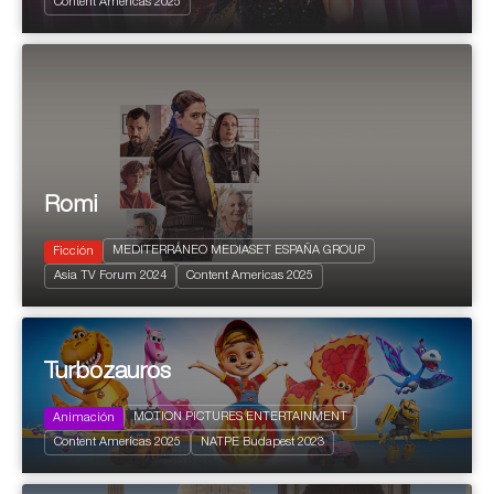
Content Americas 2025
Dramedy
Romi
MEDITERRÁNEO MEDIASET ESPAÑA GROUP
Ficción
2024
8 X 70'
Asia TV Forum 2024
Content Americas 2025
Drama
Turbozauros
MOTION PICTURES ENTERTAINMENT
Animación
2024
156 x 7'
FamilyKids
Content Americas 2025
NATPE Budapest 2023
Comedia