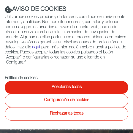
Navigation link
Navigation link
LinkedIn
Instag
t
|
(+34) 913 497 100 |
AVISO DE COOKIES
Utilizamos cookies propias y de terceros para fines exclusivamente
internos y analíticos. Nos permiten recordar, controlar y entender
cómo navegan los usuarios a través de nuestra web, pudiendo
ofrecer un servicio en base a la información de navegación de
Selecciona
QUIÉNES SOMOS
RED EXTERIOR
usuario. Algunas de ellas pertenecen a terceros ubicados en países
idioma
cuya legislación no garantiza un nivel adecuado de protección de
datos. Haz clic
aquí
para más información sobre nuestra política de
cookies. Puedes aceptar todas las cookies pulsando el botón
“Aceptar” o configurarlas o rechazar su uso clicando en
Ficción
Entretenimiento
Documental
Animación
Videojuegos
X
"Configurar".
Política de cookies
.
Dating in
Aceptarlas todas
Barcelona T2
Configuración de cookies
Rechazarlas todas
Basada en Barcelona, esta serie cuenta la historia de
varias parejas que se han conocido online. A través de