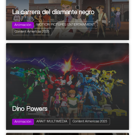
La carrera del diamante negro
MOTION PICTURES ENTERTAINMENT
Animación
2024
156 x 7'
+ 7 years
Content Americas 2025
La carrera del diamante negro
Dino Powers
2024
116x11’ (26x11’ + 32x11’ + 26x11’ +
Family
32x15')
ARAIT MULTIMEDIA
Content Americas 2025
Infantil y Juvenil
Animación