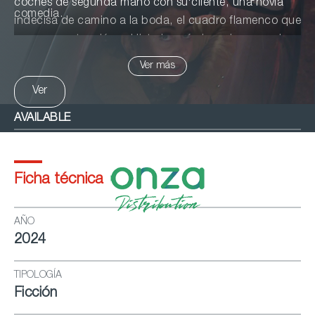
coches de segunda mano con su cliente, una novia
comedia.
indecisa de camino a la boda, el cuadro flamenco que
va a una actuación… Historias cómicas, inesperadas
y emotivas sobre el asfalto.
Ver más
Ver
AVAILABLE
Ficha técnica
AÑO
2024
TIPOLOGÍA
Ficción