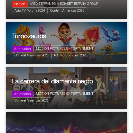
MEDITERRÁNEO MEDIASET ESPAÑA GROUP
Ficción
2024
8 X 70'
Asia TV Forum 2024
Content Americas 2025
Drama
Turbozauros
MOTION PICTURES ENTERTAINMENT
Animación
2024
156 x 7'
FamilyKids
Content Americas 2025
NATPE Budapest 2023
Comedia
La carrera del diamante negro
MOTION PICTURES ENTERTAINMENT
Animación
2024
156 x 7'
+ 7 years
Content Americas 2025
La carrera del diamante negro