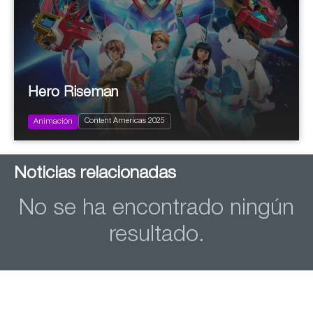
Hero Riseman
2024
78x11’ (26x11’ + 26x11’ + 26x11’)
Family
Content Americas 2025
Infantil y Juvenil
Animación
Noticias relacionadas
No se ha encontrado ningún
resultado.