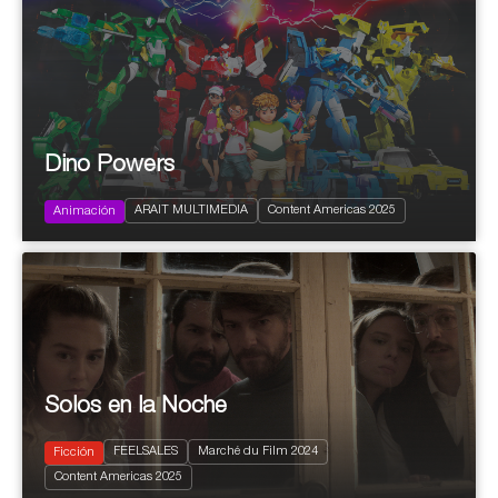
Dino Powers
2024
116x11’ (26x11’ + 32x11’ + 26x11’ +
Family
32x15')
ARAIT MULTIMEDIA
Content Americas 2025
Infantil y Juvenil
Animación
Solos en la Noche
FEELSALES
Marché du Film 2024
Ficción
2024
85'
Content Americas 2025
Drama