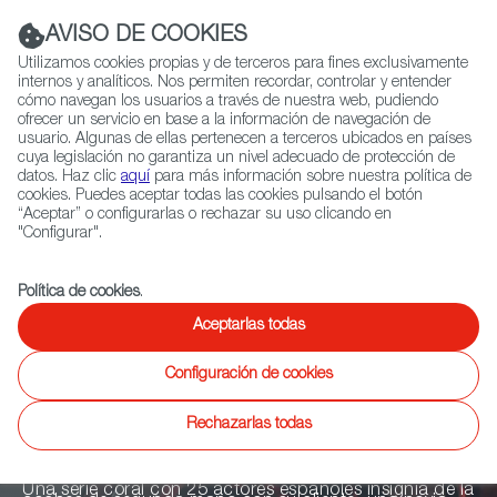
Navigation link
Navigation link
LinkedIn
Instag
t
|
(+34) 913 497 100 |
AVISO DE COOKIES
Utilizamos cookies propias y de terceros para fines exclusivamente
internos y analíticos. Nos permiten recordar, controlar y entender
cómo navegan los usuarios a través de nuestra web, pudiendo
ofrecer un servicio en base a la información de navegación de
Selecciona
QUIÉNES SOMOS
RED EXTERIOR
usuario. Algunas de ellas pertenecen a terceros ubicados en países
idioma
cuya legislación no garantiza un nivel adecuado de protección de
datos. Haz clic
aquí
para más información sobre nuestra política de
cookies. Puedes aceptar todas las cookies pulsando el botón
“Aceptar” o configurarlas o rechazar su uso clicando en
Ficción
Entretenimiento
Documental
Animación
Videojuegos
X
"Configurar".
Política de cookies
.
Atasco
Aceptarlas todas
Configuración de cookies
Un atasco nocturno a las afueras de la ciudad
interrumpe los planes de miles de ciudadanos: una
Rechazarlas todas
pareja en crisis, una familia feliz, unos desconocidos
compartiendo un viaje en coche, un vendedor de
Una serie coral con 25 actores españoles insignia de la