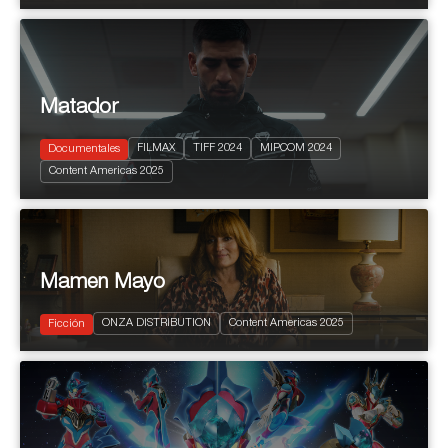
Matador
FILMAX
TIFF 2024
MIPCOM 2024
Documentales
2024
95'
Content Americas 2025
Sports
Mamen Mayo
2024
8x30'
ONZA DISTRIBUTION
Content Americas 2025
Comedia
Ficción