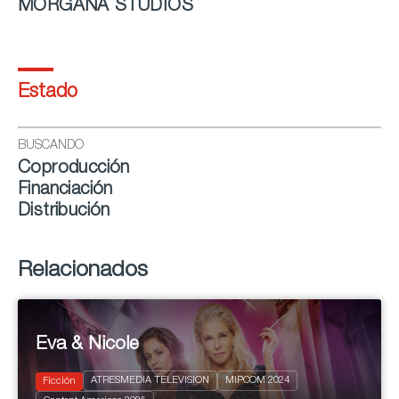
MORGANA STUDIOS
Estado
BUSCANDO
Coproducción
Financiación
Distribución
Relacionados
Eva & Nicole
ATRESMEDIA TELEVISION
MIPCOM 2024
Ficción
2024
8 x 50'