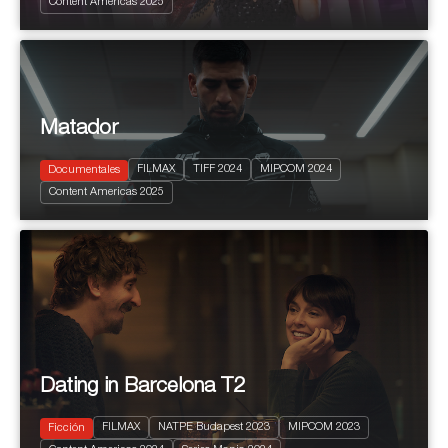
Content Americas 2025
Dramedy
Matador
FILMAX
TIFF 2024
MIPCOM 2024
Documentales
2024
95'
Content Americas 2025
Sports
Dating in Barcelona T2
FILMAX
NATPE Budapest 2023
MIPCOM 2023
Ficción
2023
6 X 50'