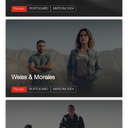
2024
6 X 50'
PORTOCABO
MIPCOM 2024
Drama
Ficción
Weiss & Morales
2024
4 x 90'
Drama
PORTOCABO
MIPCOM 2024
Thriller
Ficción