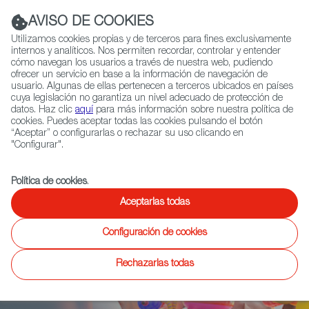
Navigation link
Navigation link
LinkedIn
Instag
t
|
(+34) 913 497 100 |
AVISO DE COOKIES
Utilizamos cookies propias y de terceros para fines exclusivamente
internos y analíticos. Nos permiten recordar, controlar y entender
cómo navegan los usuarios a través de nuestra web, pudiendo
ofrecer un servicio en base a la información de navegación de
Selecciona
QUIÉNES SOMOS
RED EXTERIOR
usuario. Algunas de ellas pertenecen a terceros ubicados en países
idioma
cuya legislación no garantiza un nivel adecuado de protección de
datos. Haz clic
aquí
para más información sobre nuestra política de
cookies. Puedes aceptar todas las cookies pulsando el botón
“Aceptar” o configurarlas o rechazar su uso clicando en
Ficción
Entretenimiento
Documental
Animación
Videojuegos
X
"Configurar".
Política de cookies
.
BAOVERSE
Aceptarlas todas
Configuración de cookies
Adéntrate en el Baoverse, un universo narrativo
multiplataforma donde ser fuerte es adorable y ser
Rechazarlas todas
vulnerable es genial. En un mundo hostil tras la
desaparición del Vapor de la Vida, los suaves baos