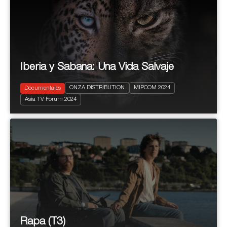
Iberia y Sabana: Una Vida Salvaje
ONZA DISTRIBUTION
MIPCOM 2024
Documentales
2024
52'
Asia TV Forum 2024
Natural History & Wildlife
Rapa (T3)