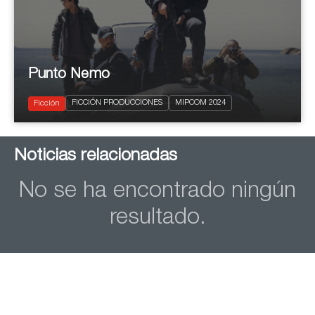
Punto Nemo
2024
6 x 45'
Ciencia Ficción
FICCIÓN PRODUCCIONES
MIPCOM 2024
Thriller
Ficción
Noticias relacionadas
No se ha encontrado ningún
resultado.