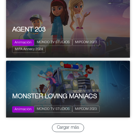
AGENT 203
2023
26 x 22'
MONDO TV STUDIOS
MIPCOM 2023
Animación
Infantil y Juvenil
MIFA Annecy 2024
Acción y aventuras
MONSTER LOVING MANIACS
2023
52 x 11'
MONDO TV STUDIOS
MIPCOM 2023
Infantil y Juvenil
Animación
Cargar más