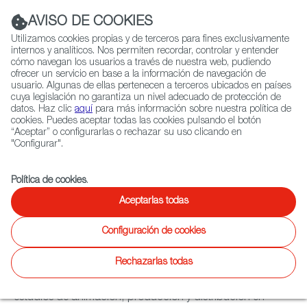
Navigation link
Navigation link
LinkedIn
Instag
t
|
(+34) 913 497 100 |
AVISO DE COOKIES
Utilizamos cookies propias y de terceros para fines exclusivamente
internos y analíticos. Nos permiten recordar, controlar y entender
cómo navegan los usuarios a través de nuestra web, pudiendo
ofrecer un servicio en base a la información de navegación de
Selecciona
QUIÉNES SOMOS
RED EXTERIOR
usuario. Algunas de ellas pertenecen a terceros ubicados en países
idioma
cuya legislación no garantiza un nivel adecuado de protección de
datos. Haz clic
aquí
para más información sobre nuestra política de
cookies. Puedes aceptar todas las cookies pulsando el botón
“Aceptar” o configurarlas o rechazar su uso clicando en
Ficción
Entretenimiento
Documental
Animación
Videojuegos
X
"Configurar".
MONDO TV STUDIOS
Política de cookies
.
Aceptarlas todas
Descripción
Configuración de cookies
Rechazarlas todas
Mondo TV Studios, parte del grupo español de tecnología
de medios Squirrel Media, es uno de los principales
estudios de animación, producción y distribución en