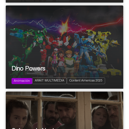
La carrera del diamante negro
Dino Powers
2024
116x11’ (26x11’ + 32x11’ + 26x11’ +
Family
32x15')
ARAIT MULTIMEDIA
Content Americas 2025
Infantil y Juvenil
Animación