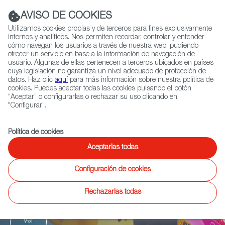
Navigation link
Navigation link
LinkedIn
Instag
t
|
(+34) 913 497 100 |
AVISO DE COOKIES
Utilizamos cookies propias y de terceros para fines exclusivamente
internos y analíticos. Nos permiten recordar, controlar y entender
cómo navegan los usuarios a través de nuestra web, pudiendo
ofrecer un servicio en base a la información de navegación de
Selecciona
QUIÉNES SOMOS
RED EXTERIOR
usuario. Algunas de ellas pertenecen a terceros ubicados en países
idioma
cuya legislación no garantiza un nivel adecuado de protección de
datos. Haz clic
aquí
para más información sobre nuestra política de
cookies. Puedes aceptar todas las cookies pulsando el botón
“Aceptar” o configurarlas o rechazar su uso clicando en
Ficción
Entretenimiento
Documental
Animación
Videojuegos
X
"Configurar".
Política de cookies
.
Turbozauros
Aceptarlas todas
Configuración de cookies
Nueva serie televisiva de animación envuelta en
emociones, aventuras y diversión.
Rechazarlas todas
Ver