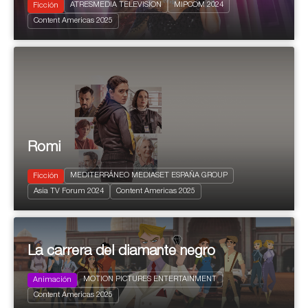
ATRESMEDIA TELEVISION
MIPCOM 2024
Ficción
2024
8 x 50'
Content Americas 2025
Dramedy
Romi
MEDITERRÁNEO MEDIASET ESPAÑA GROUP
Ficción
2024
8 X 70'
Asia TV Forum 2024
Content Americas 2025
Drama
La carrera del diamante negro
MOTION PICTURES ENTERTAINMENT
Animación
2024
156 x 7'
+ 7 years
Content Americas 2025