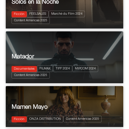
Solos en la Noche
FEELSALES
Marché du Film 2024
Ficción
2024
85'
Content Americas 2025
Drama
Matador
FILMAX
TIFF 2024
MIPCOM 2024
Documentales
2024
95'
Content Americas 2025
Sports
Mamen Mayo
2024
8x30'
ONZA DISTRIBUTION
Content Americas 2025
Comedia
Ficción