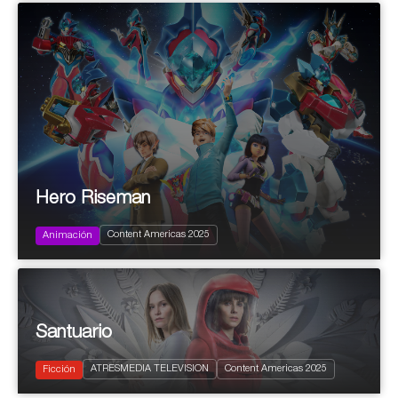
Hero Riseman
2024
78x11’ (26x11’ + 26x11’ + 26x11’)
Family
Content Americas 2025
Infantil y Juvenil
Animación
Santuario
2024
8 x 50’
Thriller
ATRESMEDIA TELEVISION
Content Americas 2025
Drama
Ficción