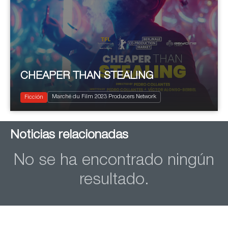
CHEAPER THAN STEALING
2023
100'
Comedia
Marché du Film 2023 Producers Network
Drama
Ficción
Noticias relacionadas
No se ha encontrado ningún
resultado.