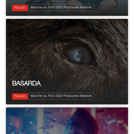
2023
100'
Marché du Film 2023 Producers Network
Drama
Ficción
BASARDA
2023
95’
Marché du Film 2023 Producers Network
Drama
Ficción