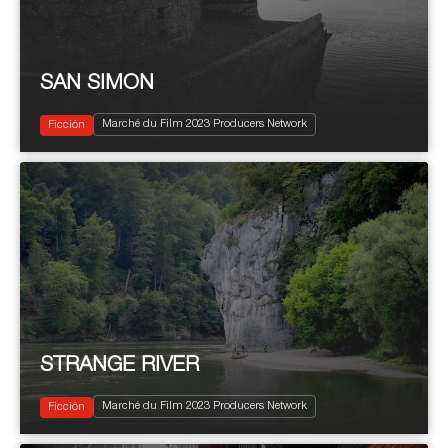
SAN SIMON
2023
100'
Marché du Film 2023 Producers Network
Drama
Ficción
STRANGE RIVER
2023
100'
Marché du Film 2023 Producers Network
Road Movie
Ficción