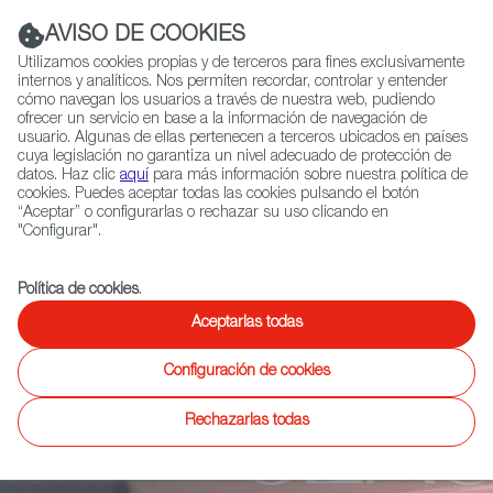
Navigation link
Navigation link
LinkedIn
Instag
t
|
(+34) 913 497 100 |
AVISO DE COOKIES
Utilizamos cookies propias y de terceros para fines exclusivamente
internos y analíticos. Nos permiten recordar, controlar y entender
cómo navegan los usuarios a través de nuestra web, pudiendo
ofrecer un servicio en base a la información de navegación de
Selecciona
QUIÉNES SOMOS
RED EXTERIOR
usuario. Algunas de ellas pertenecen a terceros ubicados en países
idioma
cuya legislación no garantiza un nivel adecuado de protección de
datos. Haz clic
aquí
para más información sobre nuestra política de
cookies. Puedes aceptar todas las cookies pulsando el botón
“Aceptar” o configurarlas o rechazar su uso clicando en
Ficción
Entretenimiento
Documental
Animación
Videojuegos
X
"Configurar".
Política de cookies
.
BETTER CLASS
Aceptarlas todas
Configuración de cookies
El asesinato de un narco presenciado por su hijo en la
puerta de un colegio internacional de Madrid provoca
Rechazarlas todas
una crisis en la dirección del centro y en la asociación
de padres. ¿Cómo pueden garantizar la seguridad y