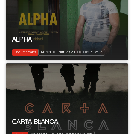
ALPHA
ALPHA
2023
90’
Marché du Film 2023 Producers Network
Documentary
Documentales
CARTA BLANCA
2023
120’