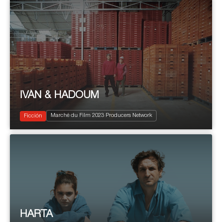
IVÁN & HADOUM
2023
95’
Marché du Film 2023 Producers Network
Drama
Ficción
HARTA