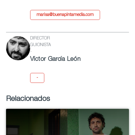
marisa@buenapintamedia.com
DIRECTOR
GUIONISTA
-
Víctor García León
-
Relacionados