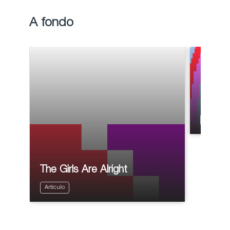
A fondo
Crossi
Artículo
The Girls Are Alright
Artículo