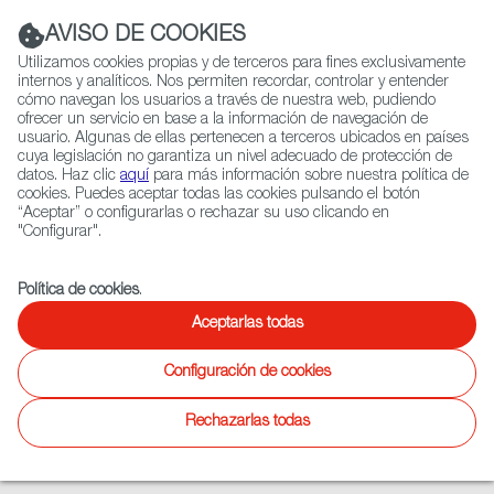
Navigation link
Navigation link
LinkedIn
Instag
t
|
(+34) 913 497 100 |
AVISO DE COOKIES
Utilizamos cookies propias y de terceros para fines exclusivamente
internos y analíticos. Nos permiten recordar, controlar y entender
cómo navegan los usuarios a través de nuestra web, pudiendo
ofrecer un servicio en base a la información de navegación de
Selecciona
QUIÉNES SOMOS
RED EXTERIOR
usuario. Algunas de ellas pertenecen a terceros ubicados en países
idioma
cuya legislación no garantiza un nivel adecuado de protección de
datos. Haz clic
aquí
para más información sobre nuestra política de
cookies. Puedes aceptar todas las cookies pulsando el botón
“Aceptar” o configurarlas o rechazar su uso clicando en
Ficción
Entretenimiento
Documental
Animación
Videojuegos
X
"Configurar".
Spainwheretalentignites.com
Política de cookies
.
Aceptarlas todas
Configuración de cookies
Rechazarlas todas