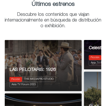
Últimos estrenos
Descubre los contenidos que viajan
internacionalmente en búsqueda de distribución
o exhibición.
Celeste
T
Ficción
2024
6 x 4
Asia TV For
Dramedy
LAS PELOTARIS: 1926
THE MEDIAPRO STUDIO
Ficción
2023
8 x 50'
Asia TV Forum 2023
Thriller