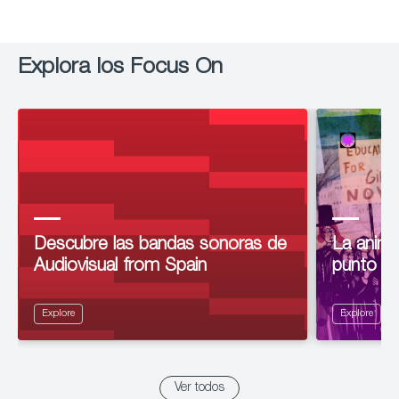
Explora los Focus On
Descubre las bandas sonoras de
La anima
Audiovisual from Spain
punto de
Explore
Explore
Ver todos