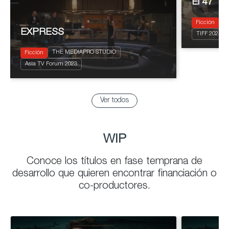
El 47
2024
110'
T
Ficción
Drama
EXPRESS
TIFF 2024
Biopic
THE MEDIAPRO STUDIO
Ficción
2023
8 x 50'
Asia TV Forum 2023
Thriller
Ver todos
WIP
Conoce los títulos en fase temprana de
desarrollo que quieren encontrar financiación o
co-productores.